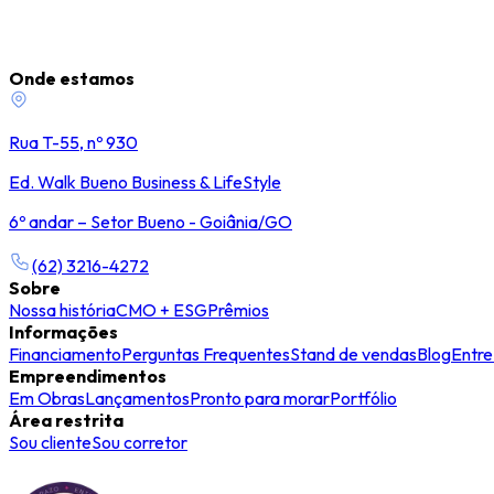
Onde estamos
Rua T-55, nº 930
Ed. Walk Bueno Business & LifeStyle
6º andar – Setor Bueno - Goiânia/GO
(62) 3216-4272
Sobre
Nossa história
CMO + ESG
Prêmios
Informações
Financiamento
Perguntas Frequentes
Stand de vendas
Blog
Entre
Empreendimentos
Em Obras
Lançamentos
Pronto para morar
Portfólio
Área restrita
Sou cliente
Sou corretor