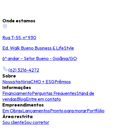
Onde estamos
Rua T-55, nº 930
Ed. Walk Bueno Business & LifeStyle
6º andar – Setor Bueno - Goiânia/GO
(62) 3216-4272
Sobre
Nossa história
CMO + ESG
Prêmios
Informações
Financiamento
Perguntas Frequentes
Stand de
vendas
Blog
Entre em contato
Empreendimentos
Em Obras
Lançamentos
Pronto para morar
Portfólio
Área restrita
Sou cliente
Sou corretor