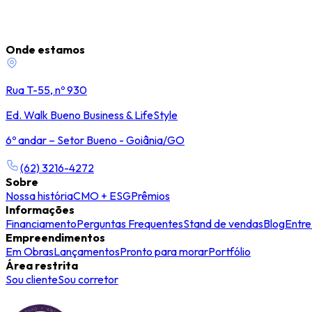
Onde estamos
Rua T-55, nº 930
Ed. Walk Bueno Business & LifeStyle
6º andar – Setor Bueno - Goiânia/GO
(62) 3216-4272
Sobre
Nossa história
CMO + ESG
Prêmios
Informações
Financiamento
Perguntas Frequentes
Stand de vendas
Blog
Entre
Empreendimentos
Em Obras
Lançamentos
Pronto para morar
Portfólio
Área restrita
Sou cliente
Sou corretor