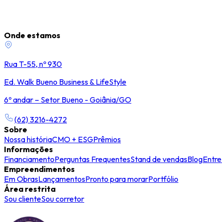
Onde estamos
Rua T-55, nº 930
Ed. Walk Bueno Business & LifeStyle
6º andar – Setor Bueno - Goiânia/GO
(62) 3216-4272
Sobre
Nossa história
CMO + ESG
Prêmios
Informações
Financiamento
Perguntas Frequentes
Stand de vendas
Blog
Entre
Empreendimentos
Em Obras
Lançamentos
Pronto para morar
Portfólio
Área restrita
Sou cliente
Sou corretor