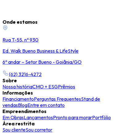
Onde estamos
Rua T-55, nº 930
Ed. Walk Bueno Business & LifeStyle
6º andar – Setor Bueno - Goiânia/GO
(62) 3216-4272
Sobre
Nossa história
CMO + ESG
Prêmios
Informações
Financiamento
Perguntas Frequentes
Stand de
vendas
Blog
Entre em contato
Empreendimentos
Em Obras
Lançamentos
Pronto para morar
Portfólio
Área restrita
Sou cliente
Sou corretor